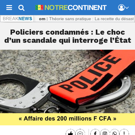
recontinent.com :
Théorie sans pratique : La recette du désastre des 
Policiers condamnés : Le choc
d’un scandale qui interroge l’État