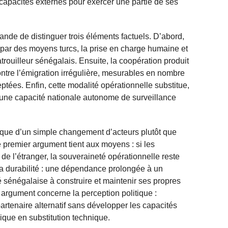
 capacités externes pour exercer une partie de ses
de de distinguer trois éléments factuels. D’abord,
es par des moyens turcs, la prise en charge humaine et
trouilleur sénégalais. Ensuite, la coopération produit
ontre l’émigration irrégulière, mesurables en nombre
tées. Enfin, cette modalité opérationnelle substitue,
 une capacité nationale autonome de surveillance
risque d’un simple changement d’acteurs plutôt que
e premier argument tient aux moyens : si les
de l’étranger, la souveraineté opérationnelle reste
la durabilité : une dépendance prolongée à un
té sénégalaise à construire et maintenir ses propres
 argument concerne la perception politique :
artenaire alternatif sans développer les capacités
ique en substitution technique.