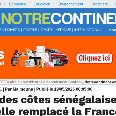
e
Economie
Education
Environnement
Fait divers
FAIT DIVERS
PEOPLE
SPORT
AFRIQUE
INTERNATIONAL
not
u président : Le basculement Coulibaly
Notrecontinent.com :
Théorie 
É
| Par Maimouna
| Publié le 19/05/2026 08:05:00
des côtes sénégalaise
lle remplacé la Franc