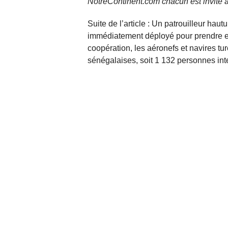
NotreContinent.com chacun est invité à
Suite de l’article : Un patrouilleur hau
immédiatement déployé pour prendre en 
coopération, les aéronefs et navires t
sénégalaises, soit 1 132 personnes int