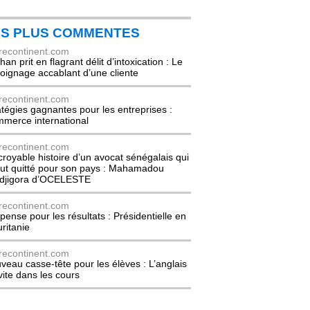
ES PLUS COMMENTES
recontinent.com
an prit en flagrant délit d’intoxication : Le
oignage accablant d’une cliente
recontinent.com
atégies gagnantes pour les entreprises :
merce international
recontinent.com
ncroyable histoire d’un avocat sénégalais qui
out quitté pour son pays : Mahamadou
djigora d’OCELESTE
recontinent.com
pense pour les résultats : Présidentielle en
ritanie
recontinent.com
veau casse-tête pour les élèves : L’anglais
nvite dans les cours