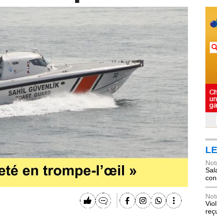
LE
Not
Sala
con
Not
Vio
reç