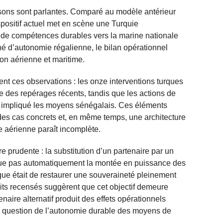
isons sont parlantes. Comparé au modèle antérieur
spositif actuel met en scène une Turquie
ir de compétences durables vers la marine nationale
hé d’autonomie régalienne, le bilan opérationnel
on aérienne et maritime.
t ces observations : les onze interventions turques
 des repérages récents, tandis que les actions de
nt impliqué les moyens sénégalais. Ces éléments
des cas concrets et, en même temps, une architecture
e aérienne paraît incomplète.
re prudente : la substitution d’un partenaire par un
ique pas automatiquement la montée en puissance des
tique était de restaurer une souveraineté pleinement
faits recensés suggèrent que cet objectif demeure
enaire alternatif produit des effets opérationnels
la question de l’autonomie durable des moyens de