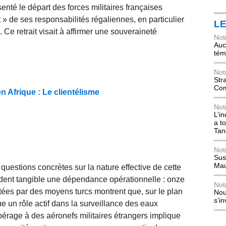
nté le départ des forces militaires françaises
» de ses responsabilités régaliennes, en particulier
L
. Ce retrait visait à affirmer une souveraineté
Not
Auch
tém
Not
Str
Com
 Afrique : Le clientélisme
Not
L’i
a t
Tan
Not
Sus
Mau
 questions concrètes sur la nature effective de cette
ndent tangible une dépendance opérationnelle : onze
Not
tées par des moyens turcs montrent que, sur le plan
Nou
s’i
oue un rôle actif dans la surveillance des eaux
pérage à des aéronefs militaires étrangers implique