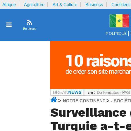
Afrique
Agriculture
Art & Culture
Business
Confidenc
En direct
POLITIQUE
r la plaignante ?
Notrecontinent.com :
De fondateur PASTEF à allié d
>
>
NOTRE CONTINENT
SOCIÉT
-
Surveillance 
Turquie a-t-e