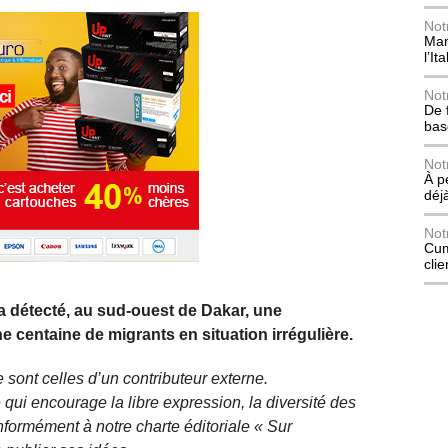
Not
Mani
l’Ita
Not
De 
bas
Not
À p
déj
Not
Cum
cli
 a détecté, au sud-ouest de Dakar, une
 centaine de migrants en situation irrégulière.
 sont celles d’un contributeur externe.
qui encourage la libre expression, la diversité des
nformément à notre charte éditoriale « Sur