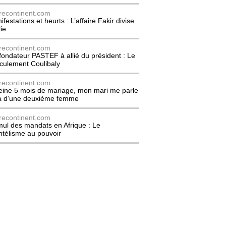
recontinent.com
festations et heurts : L’affaire Fakir divise
lie
recontinent.com
fondateur PASTEF à allié du président : Le
culement Coulibaly
recontinent.com
eine 5 mois de mariage, mon mari me parle
à d’une deuxième femme
recontinent.com
ul des mandats en Afrique : Le
entélisme au pouvoir