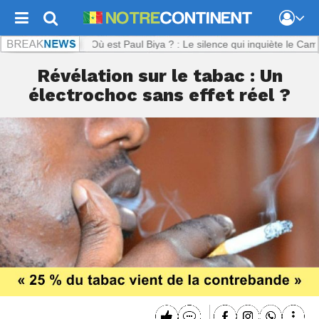
inent.com :
Où est Paul Biya ? : Le silence qui inquiète le Cameroun
Révélation sur le tabac : Un
électrochoc sans effet réel ?