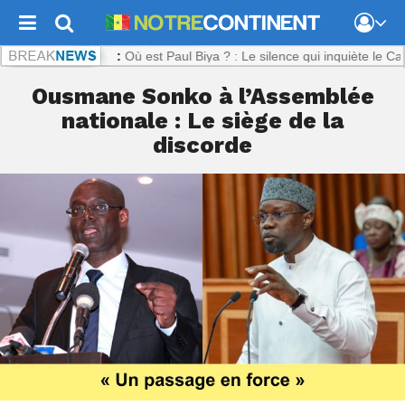
ntinent.com :
Où est Paul Biya ? : Le silence qui inquiète le Camerou
Ousmane Sonko à l’Assemblée
nationale : Le siège de la
discorde