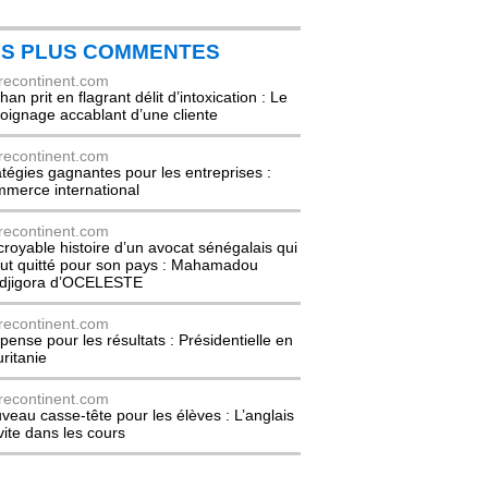
ES PLUS COMMENTES
recontinent.com
an prit en flagrant délit d’intoxication : Le
oignage accablant d’une cliente
recontinent.com
atégies gagnantes pour les entreprises :
merce international
recontinent.com
ncroyable histoire d’un avocat sénégalais qui
out quitté pour son pays : Mahamadou
djigora d’OCELESTE
recontinent.com
pense pour les résultats : Présidentielle en
ritanie
recontinent.com
veau casse-tête pour les élèves : L’anglais
nvite dans les cours