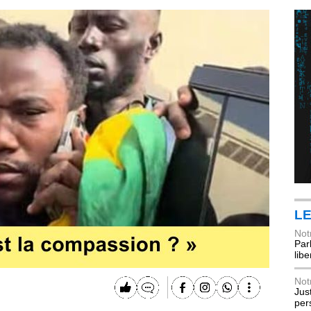
LE
Not
Parl
lib
Not
Jus
per