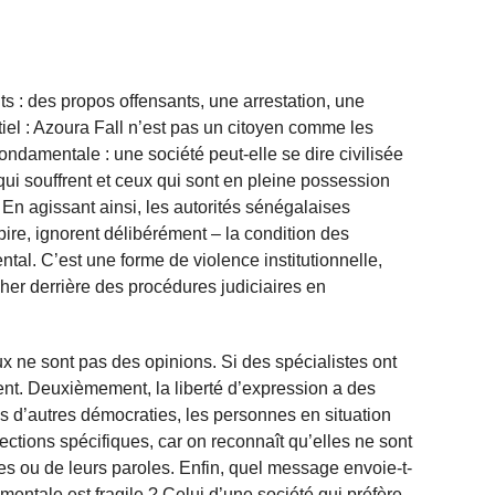
aits : des propos offensants, une arrestation, une
tiel : Azoura Fall n’est pas un citoyen comme les
ndamentale : une société peut-elle se dire civilisée
qui souffrent et ceux qui sont en pleine possession
En agissant ainsi, les autorités sénégalaises
ire, ignorent délibérément – la condition des
al. C’est une forme de violence institutionnelle,
her derrière des procédures judiciaires en
 ne sont pas des opinions. Si des spécialistes ont
stent. Deuxièmement, la liberté d’expression a des
ans d’autres démocraties, les personnes en situation
ctions spécifiques, car on reconnaît qu’elles ne sont
es ou de leurs paroles. Enfin, quel message envoie-t-
entale est fragile ? Celui d’une société qui préfère