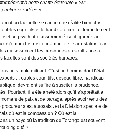
nformément à notre charte éditoriale « Sur
 publier ses idées »
information factuelle se cache une réalité bien plus
troubles cognitifs et le handicap mental, formellement
te et un psychiatre assermenté, sont ignorés au
 peux m’empêcher de condamner cette arrestation, car
iétés qui assimilent les personnes en souffrance à
s facultés sont des sociétés barbares.
pas un simple militant. C’est un homme dont l’état
xperts : troubles cognitifs, déséquilibre, handicap
blique, devraient suffire à susciter la prudence,
s. Pourtant, il a été arrêté alors qu’il s’apprêtait à
n moment de paix et de partage, après avoir tenu des
procureur s’est autosaisi, et la Division spéciale de
Mais où est la compassion ? Où est la
ans un pays où la tradition de Teranga est souvent
lle rigidité ?