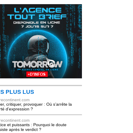
S PLUS LUS
recontinent.com
er, critiquer, provoquer : Où s’arrête la
erté d’expression ?
recontinent.com
tice et puissants : Pourquoi le doute
siste après le verdict ?