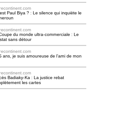
recontinent.com
est Paul Biya ? : Le silence qui inquiète le
meroun
recontinent.com
Coupe du monde ultra-commerciale : Le
stat sans détour
recontinent.com
5 ans, je suis amoureuse de l’ami de mon
recontinent.com
cès Badiaky-Ka : La justice rebat
plètement les cartes