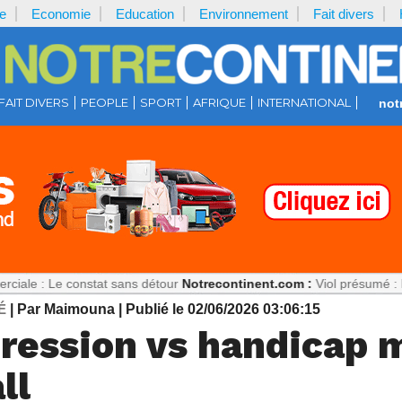
e
Economie
Education
Environnement
Fait divers
FAIT DIVERS
PEOPLE
SPORT
AFRIQUE
INTERNATIONAL
not
constat sans détour
Notrecontinent.com :
Viol présumé : Pourquoi fau
É
| Par Maimouna
| Publié le 02/06/2026 03:06:15
ression vs handicap m
ll