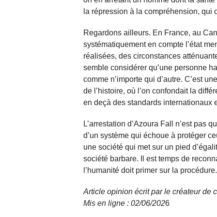
la répression à la compréhension, qui ch
Regardons ailleurs. En France, au Can
systématiquement en compte l’état men
réalisées, des circonstances atténuan
semble considérer qu’une personne ha
comme n’importe qui d’autre. C’est une 
de l’histoire, où l’on confondait la dif
en deçà des standards internationaux e
L’arrestation d’Azoura Fall n’est pas q
d’un système qui échoue à protéger ceux
une société qui met sur un pied d’égali
société barbare. Il est temps de reconnaî
l’humanité doit primer sur la procédur
Article opinion écrit par le créateur d
Mis en ligne : 02/06/
202
6