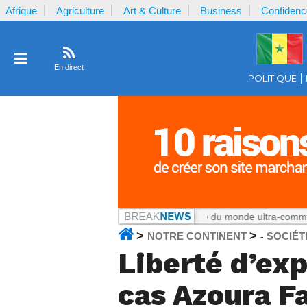
Afrique
Agriculture
Art & Culture
Business
Confidenc
En direct
POLITIQUE
un
Notrecontinent.com :
La Coupe du monde ultra-commerciale : Le 
>
>
NOTRE CONTINENT
SOCIÉT
-
Liberté d’exp
cas Azoura Fa