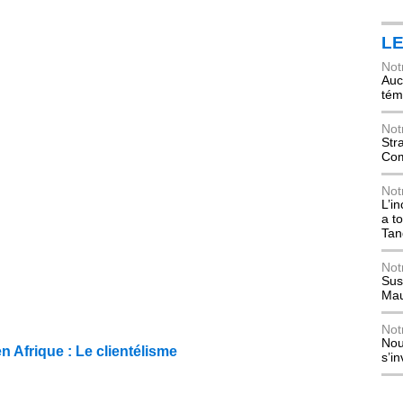
L
Not
Auch
tém
Not
Str
Com
Not
L’i
a t
Tan
Not
Sus
Mau
Not
Nou
 Afrique : Le clientélisme
s’i