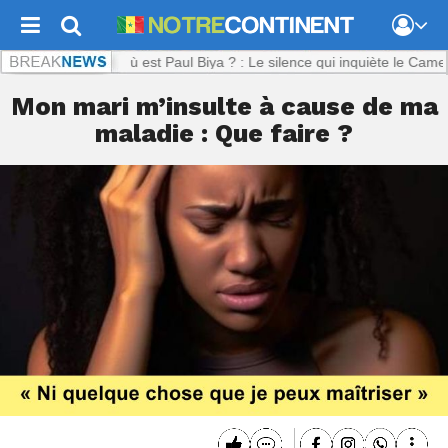
inent.com :
Où est Paul Biya ? : Le silence qui inquiète le Cameroun
Mon mari m’insulte à cause de ma
maladie : Que faire ?