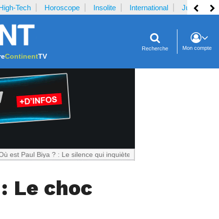
High-Tech
Horoscope
Insolite
International
Justice
Mon compte
Recherche
re
Continent
TV
 Biya ? : Le silence qui inquiète le Cameroun
: Le choc