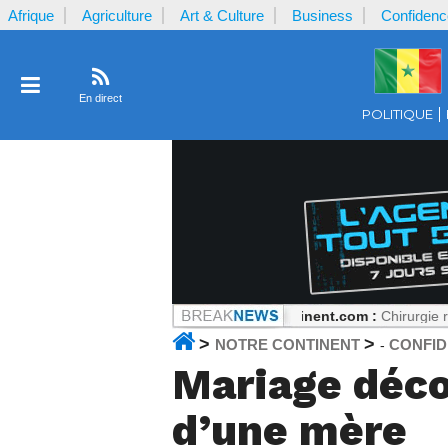
Afrique
Agriculture
Art & Culture
Business
Confidenc
En direct
POLITIQUE
, mais tout peut changer
Notrecontinent.com :
Chirurgie réparatrice
>
>
NOTRE CONTINENT
CONFI
-
Mariage déco
d’une mère