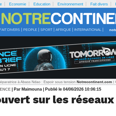
e
Economie
Education
Environnement
Fait divers
FAIT DIVERS
PEOPLE
SPORT
AFRIQUE
INTERNATIONAL
not
 à Abass Ndao : Espoir sous tension
Notrecontinent.com :
Où est Paul
DENCE
| Par Maimouna
| Publié le 04/06/2026 10:06:15
uvert sur les réseaux 