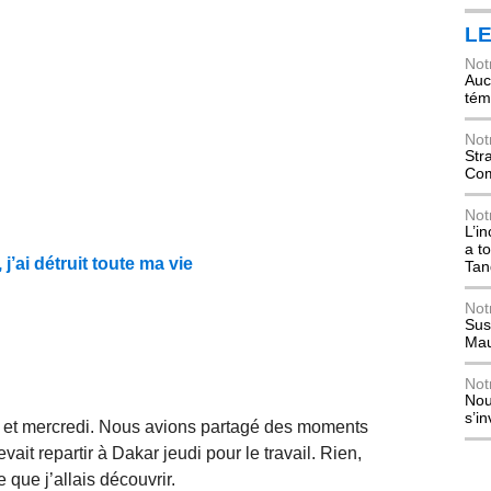
L
Not
Auch
tém
Not
Str
Com
Not
L’i
a t
’ai détruit toute ma vie
Tan
Not
Sus
Mau
Not
Nou
s’i
di et mercredi. Nous avions partagé des moments
devait repartir à Dakar jeudi pour le travail. Rien,
 que j’allais découvrir.