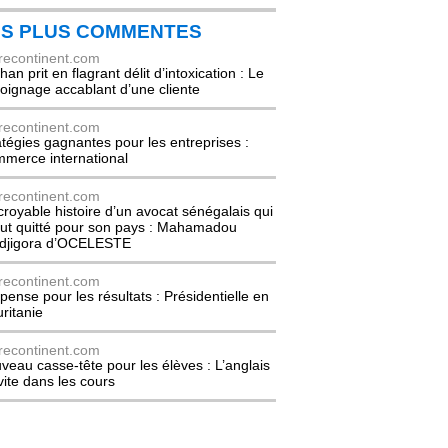
ES PLUS COMMENTES
recontinent.com
an prit en flagrant délit d’intoxication : Le
oignage accablant d’une cliente
recontinent.com
atégies gagnantes pour les entreprises :
merce international
recontinent.com
ncroyable histoire d’un avocat sénégalais qui
out quitté pour son pays : Mahamadou
djigora d’OCELESTE
recontinent.com
pense pour les résultats : Présidentielle en
ritanie
recontinent.com
veau casse-tête pour les élèves : L’anglais
nvite dans les cours