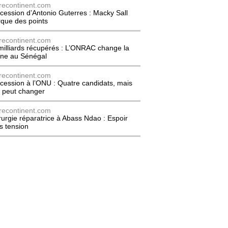
recontinent.com
cession d’Antonio Guterres : Macky Sall
que des points
recontinent.com
milliards récupérés : L’ONRAC change la
ne au Sénégal
recontinent.com
cession à l’ONU : Quatre candidats, mais
t peut changer
recontinent.com
rurgie réparatrice à Abass Ndao : Espoir
s tension