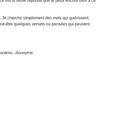
e est la seule réponse que je peux encore offrir à ce
. Je cherche simplement des mots qui guérissent,
peut-être quelques versets ou pensées qui peuvent
e contenu : Anonyme.