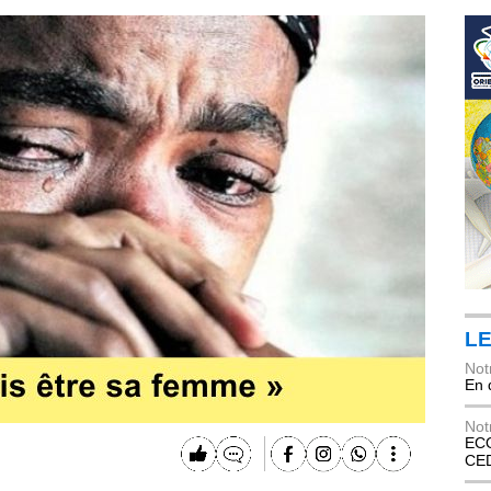
LE
Not
En 
Not
ECO
CE