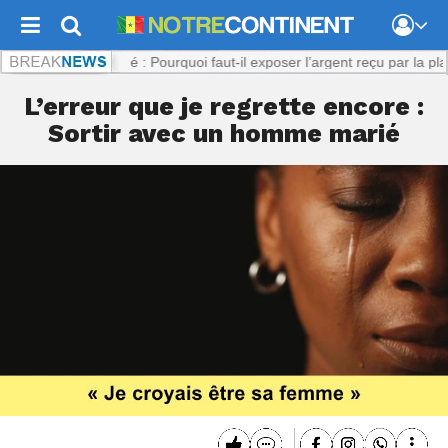
om :
Viol présumé : Pourquoi faut-il exposer l’argent reçu par la plaigna
L’erreur que je regrette encore :
Sortir avec un homme marié