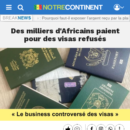
:
Viol présumé : Pourquoi faut-il exposer l’argent reçu par la plaignante
Des milliers d'Africains paient
pour des visas refusés