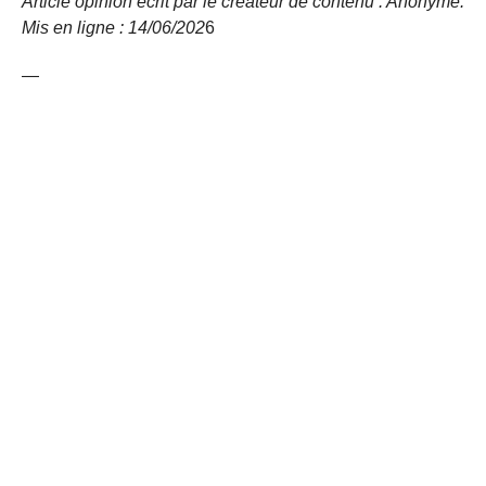
Article opinion écrit par le créateur de contenu : Anonyme.
Mis en ligne : 14/06/
202
6
—