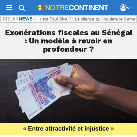
inent.com :
Où est Paul Biya ? : Le silence qui inquiète le Cameroun
Exonérations fiscales au Sénégal
: Un modèle à revoir en
profondeur ?