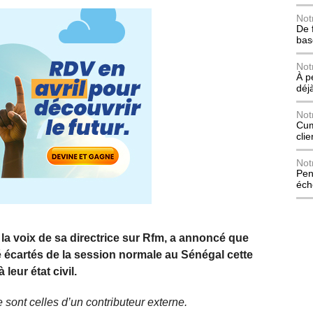
Not
De 
bas
Not
À p
déj
Not
Cum
cli
Not
Pen
éch
la voix de sa directrice sur Rfm, a annoncé que
é écartés de la session normale au Sénégal cette
leur état civil.
 sont celles d’un contributeur externe.