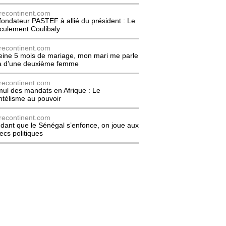
recontinent.com
fondateur PASTEF à allié du président : Le
culement Coulibaly
recontinent.com
eine 5 mois de mariage, mon mari me parle
à d’une deuxième femme
recontinent.com
ul des mandats en Afrique : Le
entélisme au pouvoir
recontinent.com
dant que le Sénégal s’enfonce, on joue aux
ecs politiques