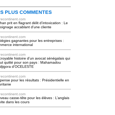
ES PLUS COMMENTES
recontinent.com
an prit en flagrant délit d’intoxication : Le
oignage accablant d’une cliente
recontinent.com
atégies gagnantes pour les entreprises :
merce international
recontinent.com
ncroyable histoire d’un avocat sénégalais qui
out quitté pour son pays : Mahamadou
djigora d’OCELESTE
recontinent.com
pense pour les résultats : Présidentielle en
ritanie
recontinent.com
veau casse-tête pour les élèves : L’anglais
nvite dans les cours