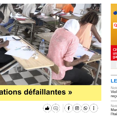
LE
Not
Vio
reç
Not
Mani
l’Ita