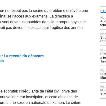
ion ne résout pas la racine du problème et révèle une
L
pénalise l’accès aux examens. La directrice a
Not
Auch
 sont devenus apatrides dans leur propre pays » et
tém
rait pas devenir l’obstacle qui fragilise des années
Not
Str
Com
Not
L’i
 : La recette du désastre
a t
ues
Tan
Not
Sus
Mau
Not
Nou
 brutal: l’irrégularité de l’état civil prive des
s’i
r valider leur inscription, et cette absence de
clure d’une session nationale d’examen. Le critère