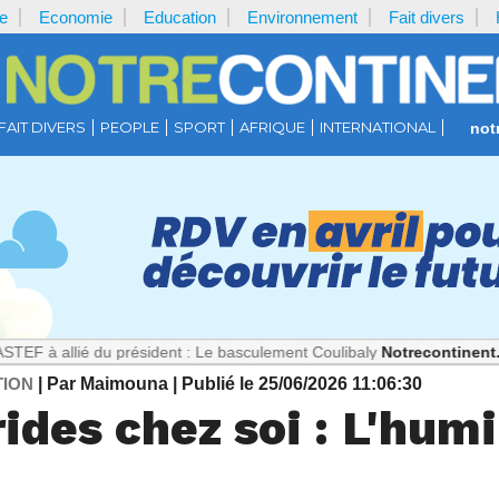
e
Economie
Education
Environnement
Fait divers
FAIT DIVERS
PEOPLE
SPORT
AFRIQUE
INTERNATIONAL
not
 du président : Le basculement Coulibaly
Notrecontinent.com :
Théor
TION
| Par Maimouna
| Publié le 25/06/2026 11:06:30
ides chez soi : L'humi