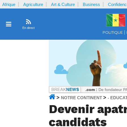
Afrique
Agriculture
Art & Culture
Business
Confidenc
En direct
POLITIQUE
par la plaignante ?
Notrecontinent.com :
De fondateur PASTEF à allié
>
>
NOTRE CONTINENT
EDUCA
-
Devenir apatr
candidats