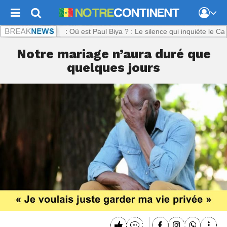
ntinent.com :
Où est Paul Biya ? : Le silence qui inquiète le Camerou
Notre mariage n’aura duré que
quelques jours