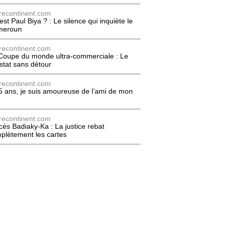
recontinent.com
est Paul Biya ? : Le silence qui inquiète le
meroun
recontinent.com
Coupe du monde ultra-commerciale : Le
stat sans détour
recontinent.com
5 ans, je suis amoureuse de l’ami de mon
recontinent.com
cès Badiaky-Ka : La justice rebat
plètement les cartes