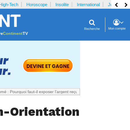
High-Tech
Horoscope
Insolite
International
Justice
Mon compte
Recherche
re
Continent
TV
i faut-il exposer l’argent reçu par la plaignante ?
Notrecontinent.com
n-Orientation