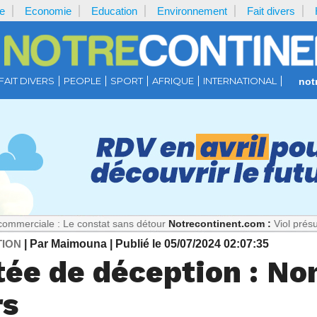
e
Economie
Education
Environnement
Fait divers
FAIT DIVERS
PEOPLE
SPORT
AFRIQUE
INTERNATIONAL
not
 Le constat sans détour
Notrecontinent.com :
Viol présumé : Pourquo
TION
| Par Maimouna
| Publié le 05/07/2024 02:07:35
ntée de déception : No
rs