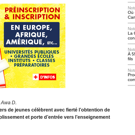
Not
Où 
Ca
Not
La 
con
Not
À 5
fils
Not
Pro
com
 : Awa D.
rs de jeunes célèbrent avec fierté l’obtention de
lissement et porte d’entrée vers l’enseignement