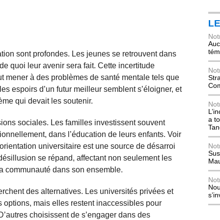
L
Not
Auch
tém
tion sont profondes. Les jeunes se retrouvent dans
de quoi leur avenir sera fait. Cette incertitude
Not
ut mener à des problèmes de santé mentale tels que
Str
Com
les espoirs d’un futur meilleur semblent s’éloigner, et
me qui devait les soutenir.
Not
L’i
a t
sions sociales. Les familles investissent souvent
Tan
onnellement, dans l’éducation de leurs enfants. Voir
orientation universitaire est une source de désarroi
Not
Sus
e désillusion se répand, affectant non seulement les
Mau
t la communauté dans son ensemble.
Not
Nou
erchent des alternatives. Les universités privées et
s’i
s options, mais elles restent inaccessibles pour
D’autres choisissent de s’engager dans des