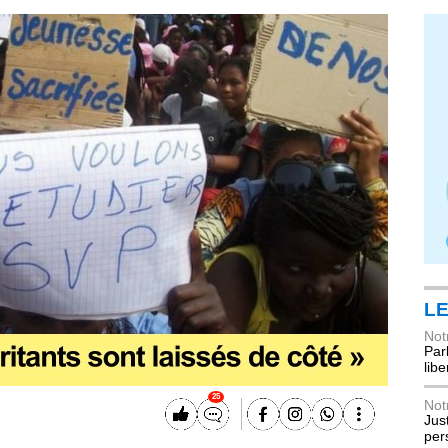
LE
Not
Parl
lib
25
Not
Jus
per