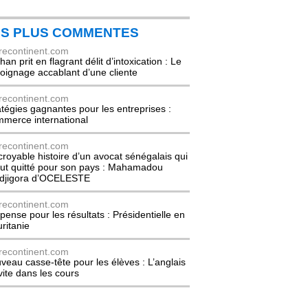
ES PLUS COMMENTES
recontinent.com
an prit en flagrant délit d’intoxication : Le
oignage accablant d’une cliente
recontinent.com
atégies gagnantes pour les entreprises :
merce international
recontinent.com
ncroyable histoire d’un avocat sénégalais qui
out quitté pour son pays : Mahamadou
djigora d’OCELESTE
recontinent.com
pense pour les résultats : Présidentielle en
ritanie
recontinent.com
veau casse-tête pour les élèves : L’anglais
nvite dans les cours