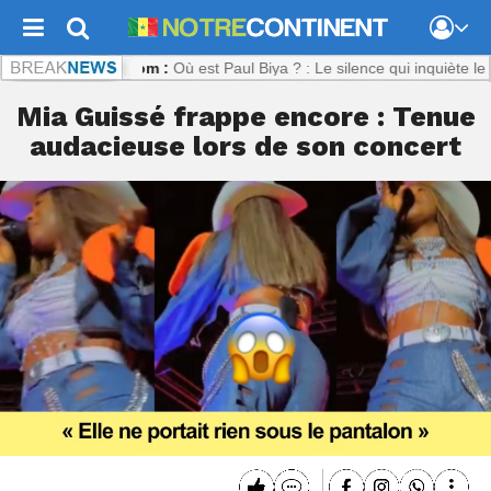
recontinent.com :
Où est Paul Biya ? : Le silence qui inquiète le Cam
Mia Guissé frappe encore : Tenue
audacieuse lors de son concert