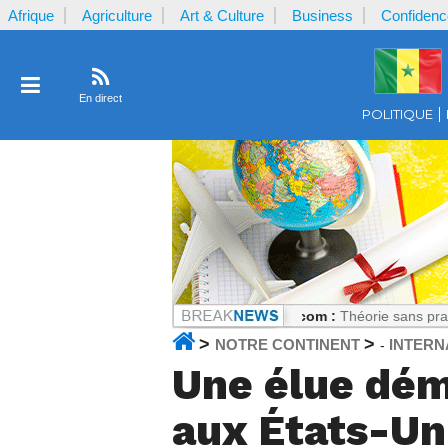
Afrique
Agriculture
Art & Culture
Business
Confidenc
En direct
POLITIQUE
culement Coulibaly
Notrecontinent.com :
Théorie sans pratique : La r
>
>
NOTRE CONTINENT
INTERN
-
Une élue dém
aux États-Un