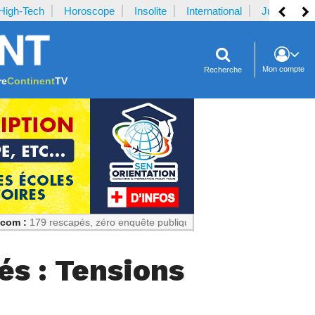
High-Tech
Horoscope
Insolite
International
Justice
Mon compte
Recherche
re
Continent
TV
rescapés, zéro enquête publique : Un échec prévisible
és : Tensions