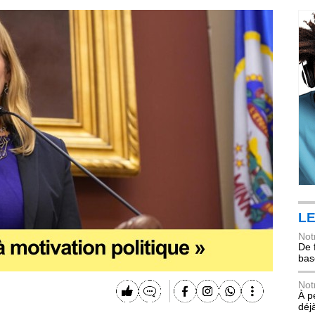
LE
Not
De 
bas
Not
À p
déj