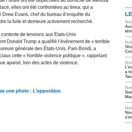
 de l’ordre ont été dépêchées au domicile de Melissa
lace, elles ont été confrontées au tireur, qui a
L
té Drew Evans, chef du bureau d’enquête du
dre la fuite et demeure activement recherché.
Not
Auch
tém
n contexte de tensions aux États-Unis
dent Donald Trump a qualifié l’événement de « terrible
Not
Str
cureure générale des États-Unis, Pam Bondi, a
Com
aux cette « horrible violence politique », rappelant
ue apaisé, loin des actes de violence.
Not
L’i
a t
Tan
Not
ise une photo : L’opposition
Sus
Mau
Not
Nou
s’i