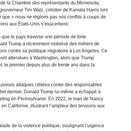
 de la Chambre des représentants du Minnesota,
e gouverneur Tim Walz, colistier de Kamala Harris lors
né que « nous ne réglons pas nos conflits à coups de
sions aux États-Unis s’exacerbent.
 que le pays traverse une période de forte
onald Trump a récemment mobilisé des milliers de
ions contre sa politique migratoire à Los Angeles. Ce
sont attendues à Washington, alors que Trump
el, le premier depuis plus de trente ans dans la
usieurs attaques ciblées contre des responsables
illet dernier, Donald Trump lui-même a échappé à
eeting en Pennsylvanie. En 2022, le mari de Nancy
en Californie, illustrant l’ampleur des tensions aux
alade de la violence politique, soulignant l’urgence