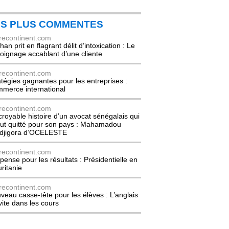
ES PLUS COMMENTES
recontinent.com
an prit en flagrant délit d’intoxication : Le
oignage accablant d’une cliente
recontinent.com
atégies gagnantes pour les entreprises :
merce international
recontinent.com
ncroyable histoire d’un avocat sénégalais qui
out quitté pour son pays : Mahamadou
djigora d’OCELESTE
recontinent.com
pense pour les résultats : Présidentielle en
ritanie
recontinent.com
veau casse-tête pour les élèves : L’anglais
nvite dans les cours