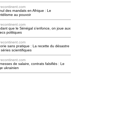
recontinent.com
ul des mandats en Afrique : Le
entélisme au pouvoir
recontinent.com
dant que le Sénégal s’enfonce, on joue aux
ecs politiques
recontinent.com
orie sans pratique : La recette du désastre
 séries scientifiques
recontinent.com
messes de salaire, contrats falsifiés : Le
ge ukrainien