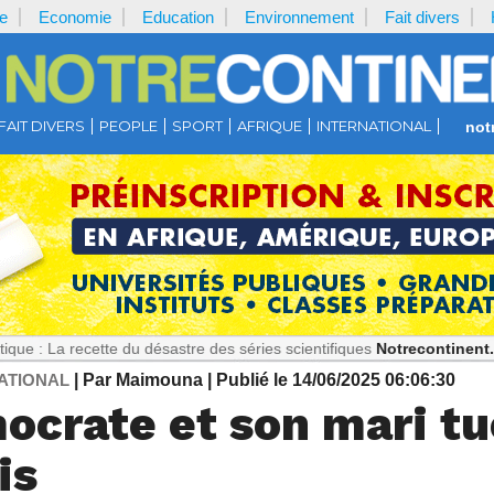
e
Economie
Education
Environnement
Fait divers
FAIT DIVERS
PEOPLE
SPORT
AFRIQUE
INTERNATIONAL
not
ecette du désastre des séries scientifiques
Notrecontinent.com :
179 
ATIONAL
| Par Maimouna
| Publié le 14/06/2025 06:06:30
ocrate et son mari tu
is