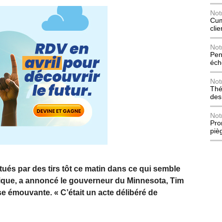
Not
Cum
cli
Not
Pen
éch
Not
Thé
des
Not
Pro
piè
tués par des tirs tôt ce matin dans ce qui semble
itique, a annoncé le gouverneur du Minnesota, Tim
e émouvante. « C’était un acte délibéré de