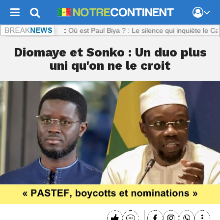
ntinent.com :
Où est Paul Biya ? : Le silence qui inquiète le Camerou
Diomaye et Sonko : Un duo plus
uni qu'on ne le croit