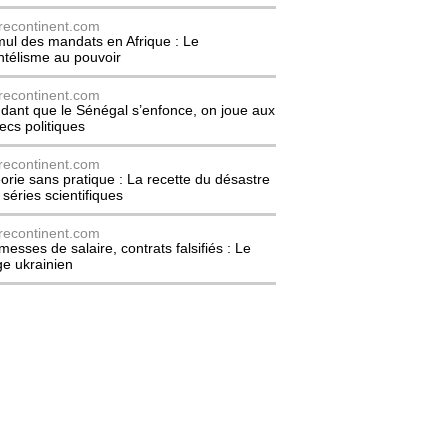
recontinent.com
ul des mandats en Afrique : Le
entélisme au pouvoir
recontinent.com
dant que le Sénégal s’enfonce, on joue aux
ecs politiques
recontinent.com
orie sans pratique : La recette du désastre
 séries scientifiques
recontinent.com
messes de salaire, contrats falsifiés : Le
ge ukrainien