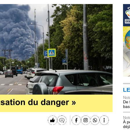
LE
Not
De 
bas
Not
À p
déj