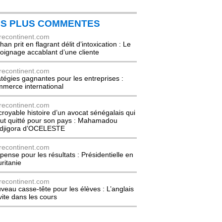
ES PLUS COMMENTES
recontinent.com
an prit en flagrant délit d’intoxication : Le
oignage accablant d’une cliente
recontinent.com
atégies gagnantes pour les entreprises :
merce international
recontinent.com
ncroyable histoire d’un avocat sénégalais qui
out quitté pour son pays : Mahamadou
djigora d’OCELESTE
recontinent.com
pense pour les résultats : Présidentielle en
ritanie
recontinent.com
veau casse-tête pour les élèves : L’anglais
nvite dans les cours