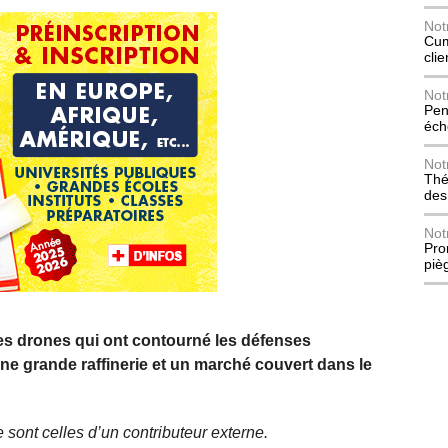
Not
Cum
cli
Not
Pen
éch
Not
Thé
des
Not
Pro
piè
des drones qui ont contourné les défenses
ne grande raffinerie et un marché couvert dans le
 sont celles d’un contributeur externe.