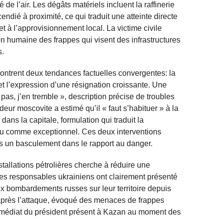
é de l’air. Les dégâts matériels incluent la raffinerie
ndié à proximité, ce qui traduit une atteinte directe
 à l’approvisionnement local. La victime civile
on humaine des frappes qui visent des infrastructures
s.
ontrent deux tendances factuelles convergentes: la
t l’expression d’une résignation croissante. Une
 pas, j’en tremble », description précise de troubles
ur moscovite a estimé qu’il « faut s’habituer » à la
ans la capitale, formulation qui traduit la
rçu comme exceptionnel. Ces deux interventions
les un basculement dans le rapport au danger.
tallations pétrolières cherche à réduire une
es responsables ukrainiens ont clairement présenté
x bombardements russes sur leur territoire depuis
, après l’attaque, évoqué des menaces de frappes
médiat du président présent à Kazan au moment des