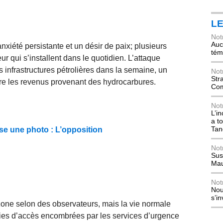
L
Not
Auch
nxiété persistante et un désir de paix; plusieurs
tém
ur qui s’installent dans le quotidien. L’attaque
 infrastructures pétrolières dans la semaine, un
Not
Str
ire les revenus provenant des hydrocarbures.
Com
Not
L’i
a t
Tan
ise une photo : L’opposition
Not
Sus
Mau
Not
Nou
s’i
zone selon des observateurs, mais la vie normale
ies d’accès encombrées par les services d’urgence