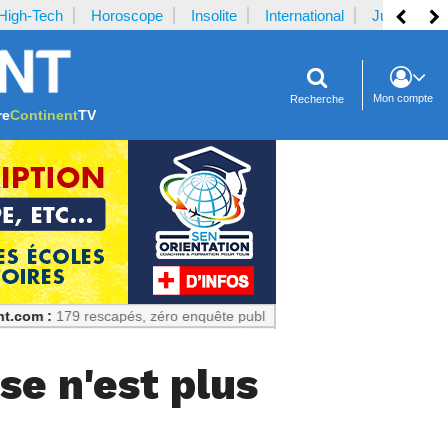
High-Tech
Horoscope
Insolite
International
Justice
Mon compte
Recherche
re
Continent
TV
rescapés, zéro enquête publique : Un échec prévisible
se n'est plus