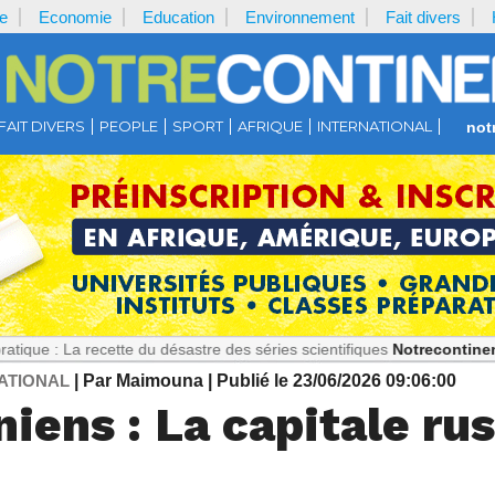
e
Economie
Education
Environnement
Fait divers
FAIT DIVERS
PEOPLE
SPORT
AFRIQUE
INTERNATIONAL
not
ecette du désastre des séries scientifiques
Notrecontinent.com :
179 
ATIONAL
| Par Maimouna
| Publié le 23/06/2026 09:06:00
iens : La capitale rus