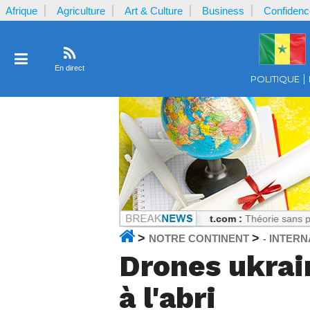
Afrique
Agriculture
Art & Culture
Business
Confidenc
En direct
POLITIQUE
sculement Coulibaly
Notrecontinent.com :
Théorie sans pratique : La r
>
>
NOTRE CONTINENT
INTERN
-
Drones ukrain
à l'abri