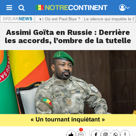
ontinent.com :
Où est Paul Biya ? : Le silence qui inquiète le Camer
Assimi Goïta en Russie : Derrière
les accords, l’ombre de la tutelle
1