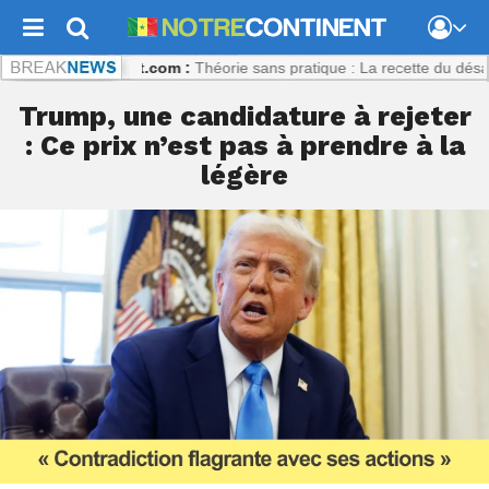
otrecontinent.com :
Théorie sans pratique : La recette du désastre de
Trump, une candidature à rejeter
: Ce prix n’est pas à prendre à la
légère