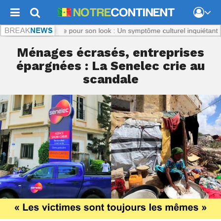
om :
Titi, ciblée pour son look : Un symptôme culturel inquiétant
Notrec
Ménages écrasés, entreprises
épargnées : La Senelec crie au
scandale