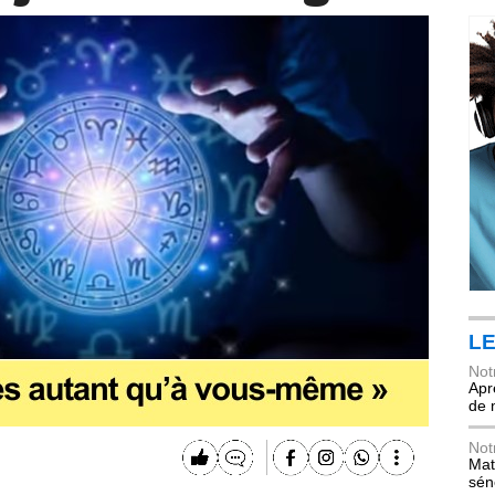
LE
Not
Apr
de 
Not
Mat
sén