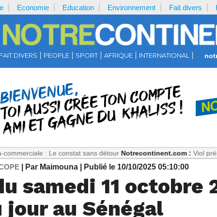
e
Economie
Education
Environnement
Fait divers
FAIT DIVERS
PEOPLE
SPORT
AFRIQUE
INTERNATIONAL
not
e : Le constat sans détour
Notrecontinent.com :
Viol présumé : Pour
COPE
| Par Maimouna
| Publié le 10/10/2025 05:10:00
du samedi 11 octobre 
 jour au Sénégal