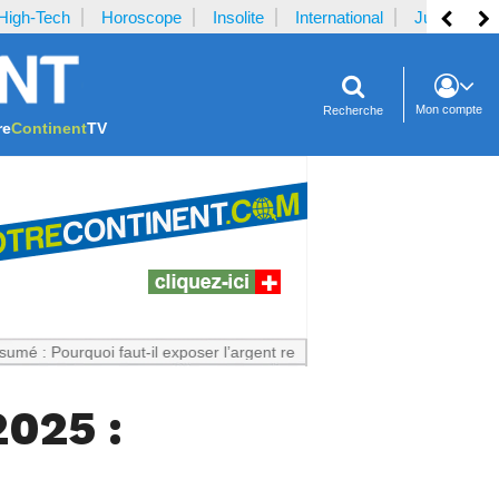
High-Tech
Horoscope
Insolite
International
Justice
Mon compte
Recherche
re
Continent
TV
quoi faut-il exposer l’argent reçu par la plaignante ?
Notrecontinent.c
2025 :