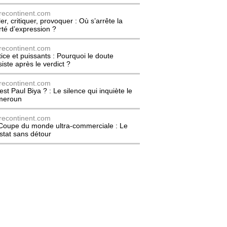
recontinent.com
er, critiquer, provoquer : Où s’arrête la
erté d’expression ?
recontinent.com
tice et puissants : Pourquoi le doute
siste après le verdict ?
recontinent.com
est Paul Biya ? : Le silence qui inquiète le
meroun
recontinent.com
Coupe du monde ultra-commerciale : Le
stat sans détour