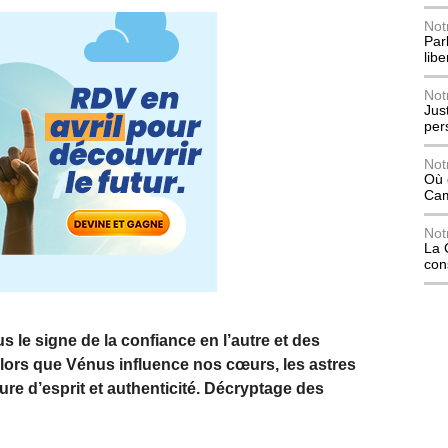
Not
Parl
lib
Not
Jus
per
Not
Où 
Ca
Not
La 
con
le signe de la confiance en l’autre et des
lors que Vénus influence nos cœurs, les astres
re d’esprit et authenticité. Décryptage des