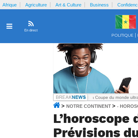
Afrique
Agriculture
Art & Culture
Business
Confidenc
En direct
POLITIQUE
e Cameroun
Notrecontinent.com :
La Coupe du monde ultra-commercial
>
>
NOTRE CONTINENT
HOROS
-
L’horoscope 
Prévisions du