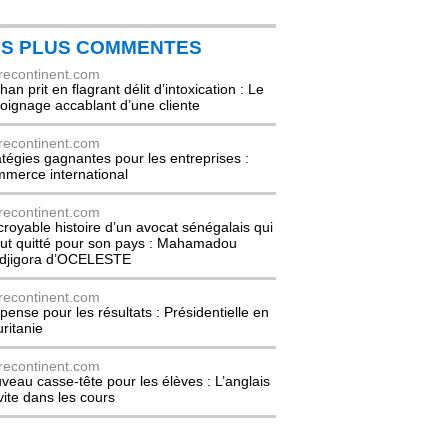
ES PLUS COMMENTES
recontinent.com
an prit en flagrant délit d’intoxication : Le
oignage accablant d’une cliente
recontinent.com
atégies gagnantes pour les entreprises :
merce international
recontinent.com
ncroyable histoire d’un avocat sénégalais qui
out quitté pour son pays : Mahamadou
djigora d’OCELESTE
recontinent.com
pense pour les résultats : Présidentielle en
ritanie
recontinent.com
veau casse-tête pour les élèves : L’anglais
nvite dans les cours