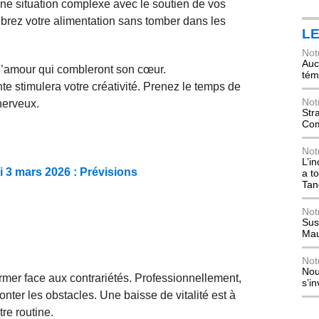
ne situation complexe avec le soutien de vos
ibrez votre alimentation sans tomber dans les
L
Not
Auch
d’amour qui combleront son cœur.
tém
te stimulera votre créativité. Prenez le temps de
Not
nerveux.
Str
Com
Not
L’i
 3 mars 2026 : Prévisions
a t
Tan
Not
Sus
Mau
Not
Nou
mer face aux contrariétés. Professionnellement,
s’i
ter les obstacles. Une baisse de vitalité est à
tre routine.