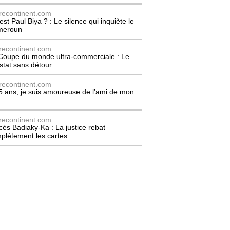
recontinent.com
est Paul Biya ? : Le silence qui inquiète le
meroun
recontinent.com
Coupe du monde ultra-commerciale : Le
stat sans détour
recontinent.com
5 ans, je suis amoureuse de l’ami de mon
recontinent.com
cès Badiaky-Ka : La justice rebat
plètement les cartes