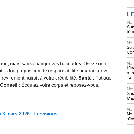
L
Not
Auch
tém
Not
Str
Com
on, mais sans changer vos habitudes. Osez sortir
Not
L’i
t :
Une proposition de responsabilité pourrait arriver.
a t
Tan
revirement nuirait à votre crédibilité.
Santé :
Fatigue
Conseil :
Écoutez votre corps et reposez-vous.
Not
Sus
Mau
Not
 3 mars 2026 : Prévisions
Nou
s’i