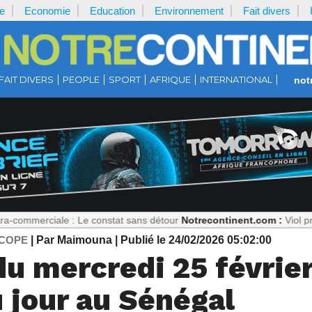
e
Economie
Education
Environnement
Fait divers
FAIT DIVERS
PEOPLE
SPORT
AFRIQUE
INTERNATIONAL
not
le : Le constat sans détour
Notrecontinent.com :
Viol présumé : Pour
COPE
| Par Maimouna
| Publié le 24/02/2026 05:02:00
u mercredi 25 février
 jour au Sénégal