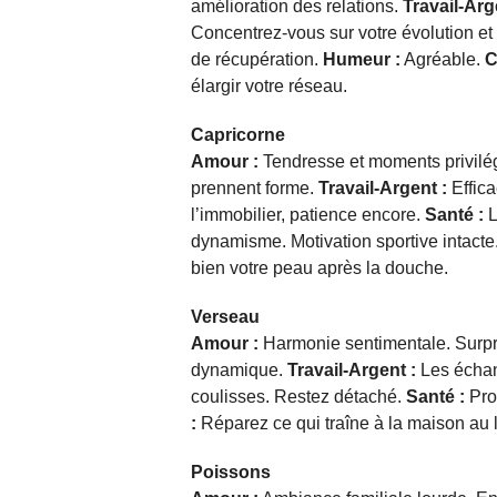
amélioration des relations.
Travail-Arg
Concentrez-vous sur votre évolution et 
de récupération.
Humeur :
Agréable.
C
élargir votre réseau.
Capricorne
Amour :
Tendresse et moments privilég
prennent forme.
Travail-Argent :
Effica
l’immobilier, patience encore.
Santé :
L
dynamisme. Motivation sportive intacte
bien votre peau après la douche.
Verseau
Amour :
Harmonie sentimentale. Surpre
dynamique.
Travail-Argent :
Les échan
coulisses. Restez détaché.
Santé :
Prot
:
Réparez ce qui traîne à la maison au l
Poissons