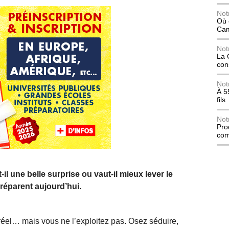
Not
Où 
Ca
Not
La 
con
Not
À 5
fils
Not
Pro
com
il une belle surprise ou vaut-il mieux lever le
préparent aujourd’hui.
réel… mais vous ne l’exploitez pas. Osez séduire,