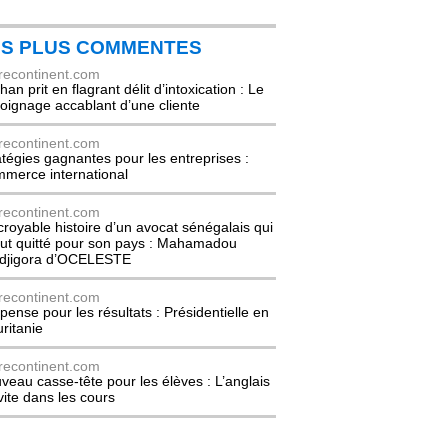
ES PLUS COMMENTES
recontinent.com
an prit en flagrant délit d’intoxication : Le
oignage accablant d’une cliente
recontinent.com
atégies gagnantes pour les entreprises :
merce international
recontinent.com
ncroyable histoire d’un avocat sénégalais qui
out quitté pour son pays : Mahamadou
djigora d’OCELESTE
recontinent.com
pense pour les résultats : Présidentielle en
ritanie
recontinent.com
veau casse-tête pour les élèves : L’anglais
nvite dans les cours