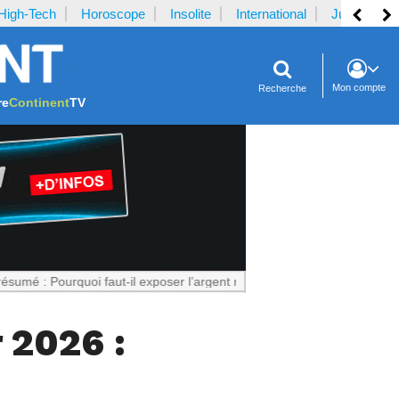
High-Tech
Horoscope
Insolite
International
Justice
Mon compte
Recherche
re
Continent
TV
quoi faut-il exposer l’argent reçu par la plaignante ?
Notrecontinent.
 2026 :