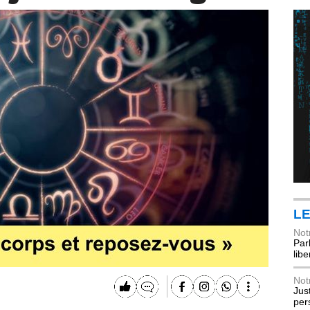
LE
Not
Parl
lib
Not
Jus
per