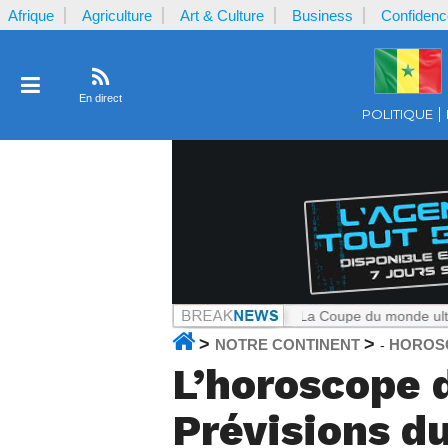
Afrique
Agriculture
Art & Culture
Business
Confidenc
En direct
POLITIQUE
le Cameroun
Notrecontinent.com :
La Coupe du monde ultra-commercia
>
>
NOTRE CONTINENT
HOROS
-
L’horoscope d
Prévisions du