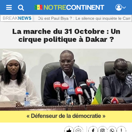
tinent.com :
Où est Paul Biya ? : Le silence qui inquiète le Cameroun
La marche du 31 Octobre : Un
cirque politique à Dakar ?