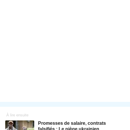
À lire ensuite
Promesses de salaire, contrats
falsifiés : Le piège ukrainien