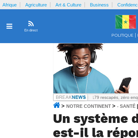
Afrique
Agriculture
Art & Culture
Business
Confidenc
En direct
POLITIQUE
ientifiques
Notrecontinent.com :
179 rescapés, zéro enquête publique
>
>
NOTRE CONTINENT
SANTÉ
-
Un système d
est-il la rép