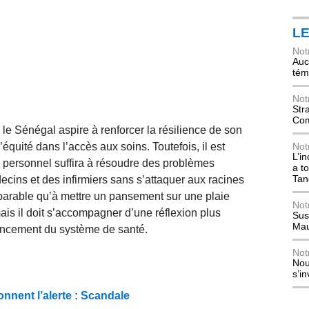
L
Not
Auch
tém
Not
Str
Com
le Sénégal aspire à renforcer la résilience de son
équité dans l’accès aux soins. Toutefois, il est
Not
L’i
 de personnel suffira à résoudre des problèmes
a t
Tan
ecins et des infirmiers sans s’attaquer aux racines
arable qu’à mettre un pansement sur une plaie
Not
ais il doit s’accompagner d’une réflexion plus
Sus
Mau
inancement du système de santé.
Not
Nou
s’i
nnent l’alerte : Scandale