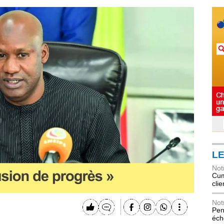
LE
Not
Cum
cli
Not
Pen
éch