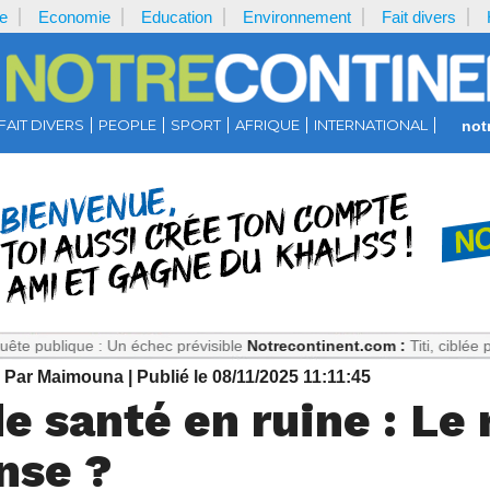
e
Economie
Education
Environnement
Fait divers
FAIT DIVERS
PEOPLE
SPORT
AFRIQUE
INTERNATIONAL
not
 : Un échec prévisible
Notrecontinent.com :
Titi, ciblée pour son lo
| Par Maimouna
| Publié le 08/11/2025 11:11:45
e santé en ruine : Le
onse ?