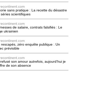
recontinent.com
orie sans pratique : La recette du désastre
 séries scientifiques
recontinent.com
messes de salaire, contrats falsifiés : Le
ge ukrainien
recontinent.com
 rescapés, zéro enquête publique : Un
ec prévisible
recontinent.com
i refusé son amour autrefois, aujourd’hui je
ffre de son absence