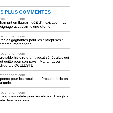
ES PLUS COMMENTES
recontinent.com
an prit en flagrant délit d’intoxication : Le
oignage accablant d’une cliente
recontinent.com
atégies gagnantes pour les entreprises :
merce international
recontinent.com
ncroyable histoire d’un avocat sénégalais qui
out quitté pour son pays : Mahamadou
djigora d’OCELESTE
recontinent.com
pense pour les résultats : Présidentielle en
ritanie
recontinent.com
veau casse-tête pour les élèves : L’anglais
nvite dans les cours