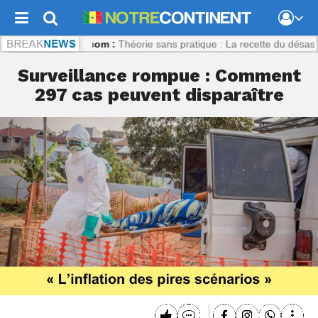
recontinent.com :
Théorie sans pratique : La recette du désastre des 
Surveillance rompue : Comment
297 cas peuvent disparaître