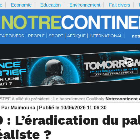
e
Economie
Education
Environnement
Fait divers
FAIT DIVERS
PEOPLE
SPORT
AFRIQUE
INTERNATIONAL
not
du président : Le basculement Coulibaly
Notrecontinent.com :
Théori
| Par Maimouna
| Publié le 10/06/2026 11:06:30
 : L’éradication du p
éaliste ?