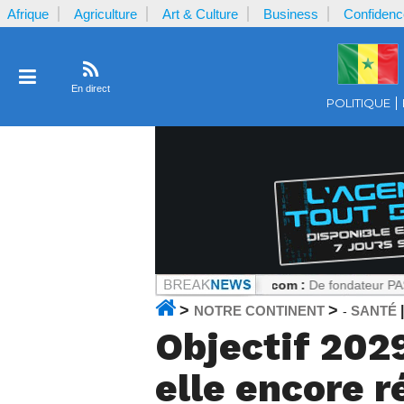
Afrique
Agriculture
Art & Culture
Business
Confidenc
En direct
POLITIQUE
ar la plaignante ?
Notrecontinent.com :
De fondateur PASTEF à allié 
>
>
NOTRE CONTINENT
SANTÉ
-
Objectif 2029
elle encore r