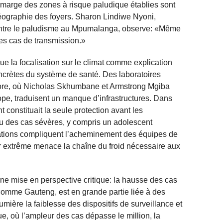
n marge des zones à risque paludique établies sont
géographie des foyers. Sharon Lindiwe Nyoni,
ontre le paludisme au Mpumalanga, observe: «Même
es cas de transmission.»
e la focalisation sur le climat comme explication
oncrètes du système de santé. Des laboratoires
re, où Nicholas Skhumbane et Armstrong Mgiba
e, traduisent un manque d’infrastructures. Dans
t constituait la seule protection avant les
nnu des cas sévères, y compris un adolescent
ations compliquent l’acheminement des équipes de
eur extrême menace la chaîne du froid nécessaire aux
une mise en perspective critique: la hausse des cas
omme Gauteng, est en grande partie liée à des
umière la faiblesse des dispositifs de surveillance et
 où l’ampleur des cas dépasse le million, la