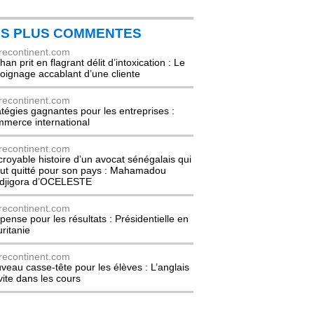
ES PLUS COMMENTES
recontinent.com
an prit en flagrant délit d’intoxication : Le
oignage accablant d’une cliente
recontinent.com
atégies gagnantes pour les entreprises :
merce international
recontinent.com
ncroyable histoire d’un avocat sénégalais qui
out quitté pour son pays : Mahamadou
djigora d’OCELESTE
recontinent.com
pense pour les résultats : Présidentielle en
ritanie
recontinent.com
veau casse-tête pour les élèves : L’anglais
nvite dans les cours