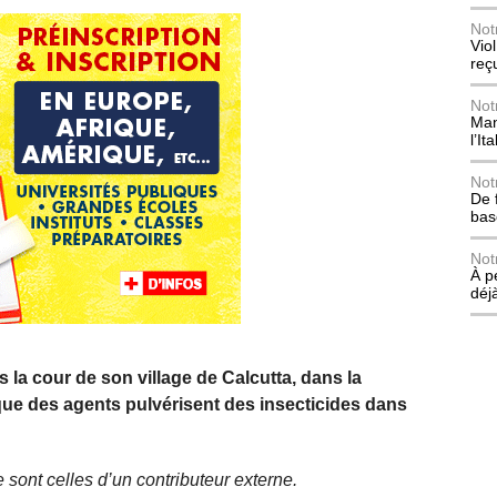
Not
Vio
reç
Not
Mani
l’Ita
Not
De 
bas
Not
À p
déj
 la cour de son village de Calcutta, dans la
e des agents pulvérisent des insecticides dans
 sont celles d’un contributeur externe.