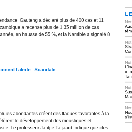
L
tendance: Gauteng a déclaré plus de 400 cas et 11
Not
Auch
ozambique a recensé plus de 1,35 million de cas
tém
’année, en hausse de 55 %, et la Namibie a signalé 8
Not
Str
Com
Not
L’i
nnent l’alerte : Scandale
a t
Tan
Not
Sus
Mau
Not
Nou
pluies abondantes créent des flaques favorables à la
s’i
élèrent le développement des moustiques et
site. Le professeur Jantjie Taljaard indique que «les