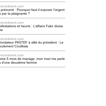
recontinent.com
l présumé : Pourquoi faut-il exposer l’argent
u par la plaignante ?
recontinent.com
festations et heurts : L’affaire Fakir divise
lie
recontinent.com
fondateur PASTEF à allié du président : Le
culement Coulibaly
recontinent.com
eine 5 mois de mariage, mon mari me parle
à d’une deuxième femme