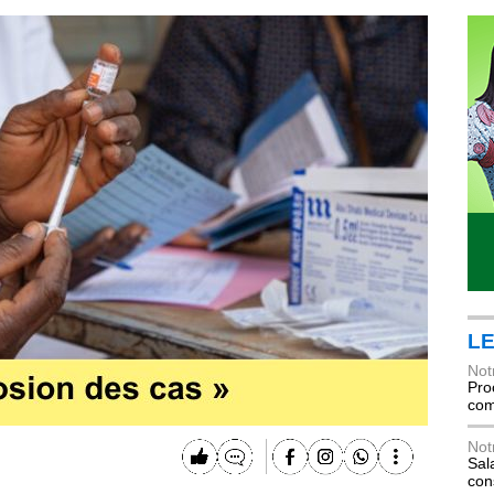
LE
Not
Pro
com
Not
Sala
con