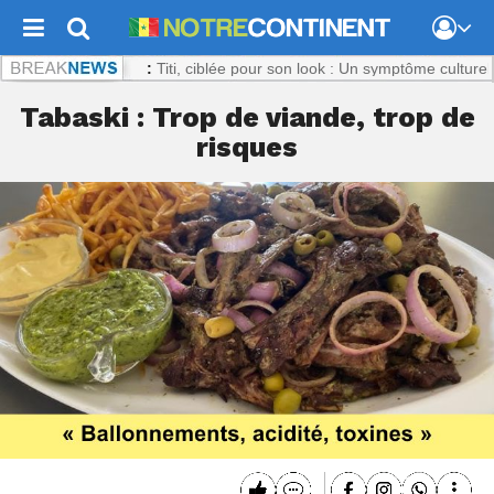
ntinent.com :
Titi, ciblée pour son look : Un symptôme culturel inquiét
Tabaski : Trop de viande, trop de
risques