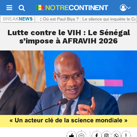
ntinent.com :
Où est Paul Biya ? : Le silence qui inquiète le Camerou
Lutte contre le VIH : Le Sénégal
s’impose à AFRAVIH 2026