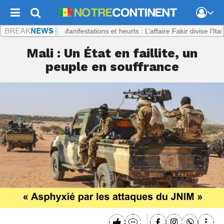
ntinent.com :
Manifestations et heurts : L’affaire Fakir divise l’Italie
Mali : Un État en faillite, un
peuple en souffrance