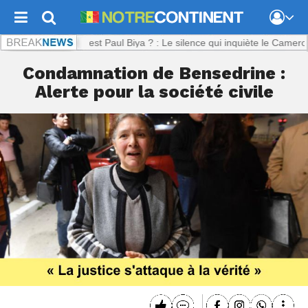
nt.com :
Où est Paul Biya ? : Le silence qui inquiète le Cameroun
Condamnation de Bensedrine :
Alerte pour la société civile