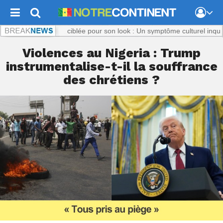
ent.com :
Titi, ciblée pour son look : Un symptôme culturel inquiétant
N
Violences au Nigeria : Trump
instrumentalise-t-il la souffrance
des chrétiens ?