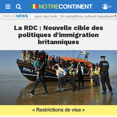
m :
Titi, ciblée pour son look : Un symptôme culturel inquiétant
Notreco
La RDC : Nouvelle cible des
politiques d'immigration
britanniques