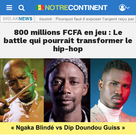
.com :
Viol présumé : Pourquoi faut-il exposer l’argent reçu par la plai
800 millions FCFA en jeu : Le
battle qui pourrait transformer le
hip-hop