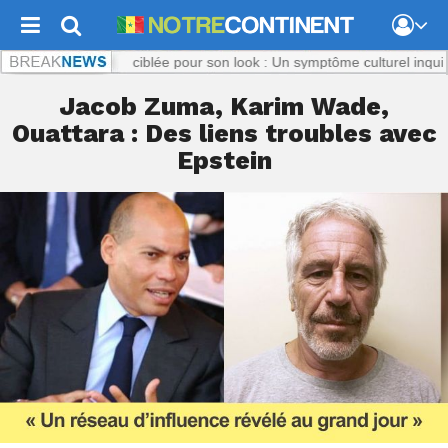
nt.com :
Titi, ciblée pour son look : Un symptôme culturel inquiétant
No
Jacob Zuma, Karim Wade,
Ouattara : Des liens troubles avec
Epstein