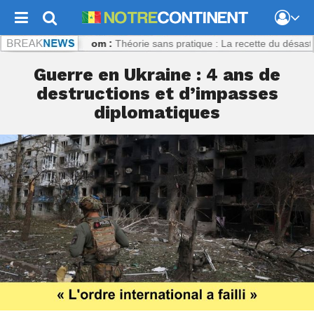
trecontinent.com :
Théorie sans pratique : La recette du désastre des
Guerre en Ukraine : 4 ans de
destructions et d’impasses
diplomatiques