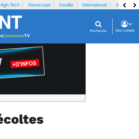
High-Tech
Horoscope
Insolite
International
Justice
Mon compte
Recherche
re
Continent
TV
écoltes