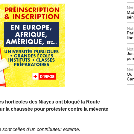
Not
Mat
sén
Not
Parl
lib
Not
Jus
per
Not
Où 
Ca
rs horticoles des Niayes ont bloqué la Route
sur la chaussée pour protester contre la mévente
 sont celles d’un contributeur externe.