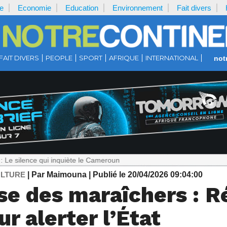
e
Economie
Education
Environnement
Fait divers
FAIT DIVERS
PEOPLE
SPORT
AFRIQUE
INTERNATIONAL
not
e qui inquiète le Cameroun
ULTURE
| Par Maimouna
| Publié le 20/04/2026 09:04:00
se des maraîchers : R
r alerter l’État