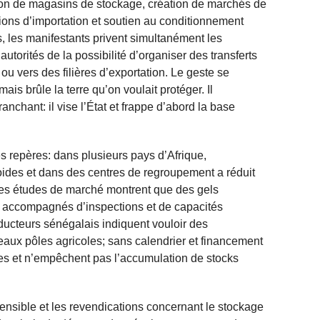
ction de magasins de stockage, création de marchés de
sions d’importation et soutien au conditionnement
es, les manifestants privent simultanément les
 autorités de la possibilité d’organiser des transferts
u vers des filières d’exportation. Le geste se
 mais brûle la terre qu’on voulait protéger. Il
nchant: il vise l’État et frappe d’abord la base
s repères: dans plusieurs pays d’Afrique,
oides et dans des centres de regroupement a réduit
 Des études de marché montrent que des gels
e accompagnés d’inspections et de capacités
oducteurs sénégalais indiquent vouloir des
eaux pôles agricoles; sans calendrier et financement
es et n’empêchent pas l’accumulation de stocks
nsible et les revendications concernant le stockage