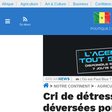
Afrique
Agriculture
Art & Culture
Business
Confidenc
En direct
POLITIQUE
oir sous tension
Notrecontinent.com :
Où est Paul Biya ? : Le silenc
>
>
NOTRE CONTINENT
AGRIC
-
Cri de détres
déversées pou