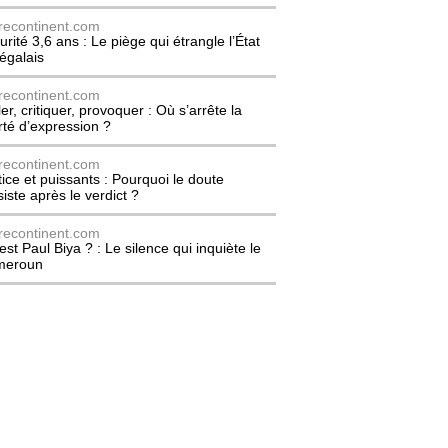
recontinent.com
urité 3,6 ans : Le piège qui étrangle l’État
égalais
recontinent.com
er, critiquer, provoquer : Où s’arrête la
erté d’expression ?
recontinent.com
tice et puissants : Pourquoi le doute
siste après le verdict ?
recontinent.com
est Paul Biya ? : Le silence qui inquiète le
meroun