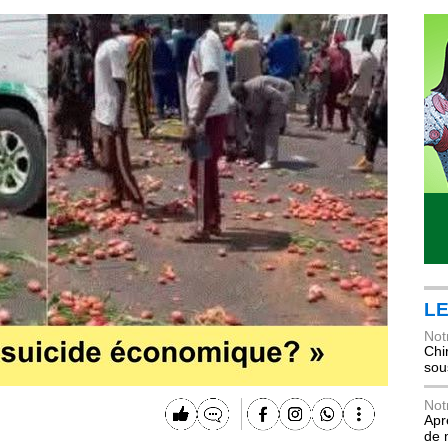
LE
Not
Chi
sou
Not
Apr
de 