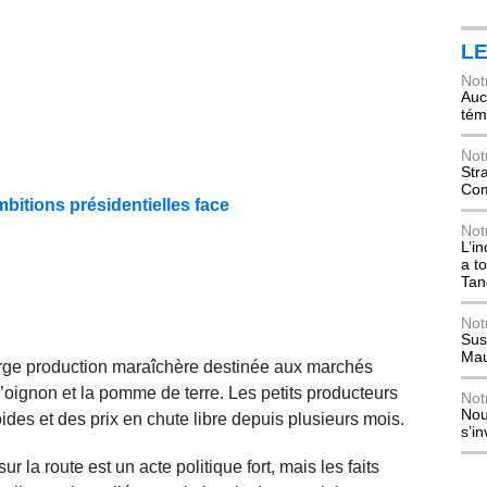
L
Not
Auch
tém
Not
Str
Com
bitions présidentielles face
n
Not
L’i
a t
Tan
Not
Sus
Mau
rge production maraîchère destinée aux marchés
 l’oignon et la pomme de terre. Les petits producteurs
Not
Nou
des et des prix en chute libre depuis plusieurs mois.
s’i
 la route est un acte politique fort, mais les faits