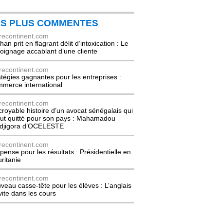
ES PLUS COMMENTES
recontinent.com
an prit en flagrant délit d’intoxication : Le
oignage accablant d’une cliente
recontinent.com
atégies gagnantes pour les entreprises :
merce international
recontinent.com
ncroyable histoire d’un avocat sénégalais qui
out quitté pour son pays : Mahamadou
djigora d’OCELESTE
recontinent.com
pense pour les résultats : Présidentielle en
ritanie
recontinent.com
veau casse-tête pour les élèves : L’anglais
nvite dans les cours