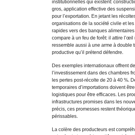
institutionnelles qui existent: constru
gros, application effective des suspen
pour l’exportation. En jetant les récolt
organisations de la société civile et les
rapides vers des banques alimentaires o
compare à un feu de forêt: il attire l’œil
ressemble aussi à une arme à double tra
productive qu’il prétend défendre.
Des exemples internationaux offrent de
l’investissement dans des chambres fr
les pertes post-récolte de 20 à 40 %.
temporaires d’importations doivent êtr
logistiques pour être efficaces. Les pr
infrastructures promises dans les nouv
précis, ces promesses restent théoriqu
périssables.
La colère des producteurs est compréhe