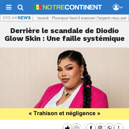
.com :
Viol présumé : Pourquoi faut-il exposer l’argent reçu par la plai
Derrière le scandale de Diodio
Glow Skin : Une faille systémique