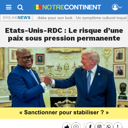
nt.com :
Titi, ciblée pour son look : Un symptôme culturel inquiétant
No
Etats-Unis-RDC : Le risque d’une
paix sous pression permanente