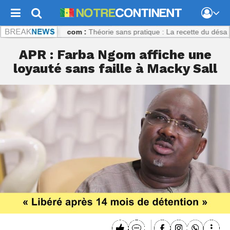
trecontinent.com :
Théorie sans pratique : La recette du désastre des
APR : Farba Ngom affiche une
loyauté sans faille à Macky Sall