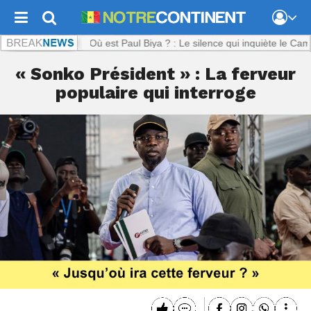
tinent.com :
Où est Paul Biya ? : Le silence qui inquiète le Cameroun
« Sonko Président » : La ferveur
populaire qui interroge