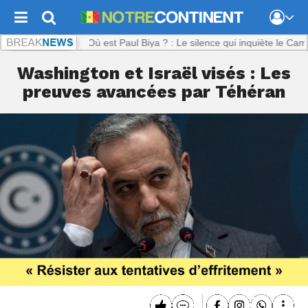
tinent.com :
Où est Paul Biya ? : Le silence qui inquiète le Cameroun
Washington et Israël visés : Les
preuves avancées par Téhéran