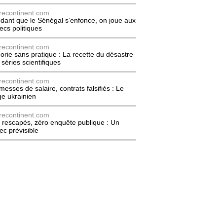
recontinent.com
dant que le Sénégal s’enfonce, on joue aux
ecs politiques
recontinent.com
orie sans pratique : La recette du désastre
 séries scientifiques
recontinent.com
messes de salaire, contrats falsifiés : Le
ge ukrainien
recontinent.com
 rescapés, zéro enquête publique : Un
ec prévisible