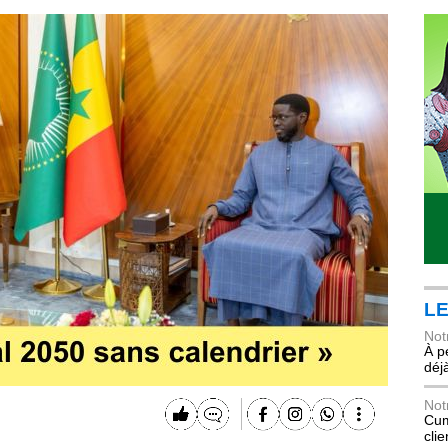
LE
Not
À p
déj
Not
Cum
cli