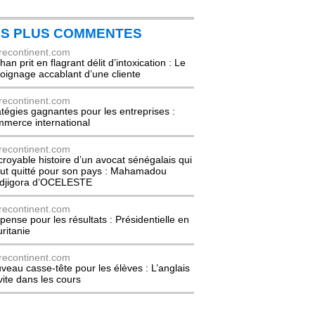
ES PLUS COMMENTES
recontinent.com
an prit en flagrant délit d’intoxication : Le
oignage accablant d’une cliente
recontinent.com
atégies gagnantes pour les entreprises :
merce international
recontinent.com
ncroyable histoire d’un avocat sénégalais qui
out quitté pour son pays : Mahamadou
djigora d’OCELESTE
recontinent.com
pense pour les résultats : Présidentielle en
ritanie
recontinent.com
veau casse-tête pour les élèves : L’anglais
nvite dans les cours