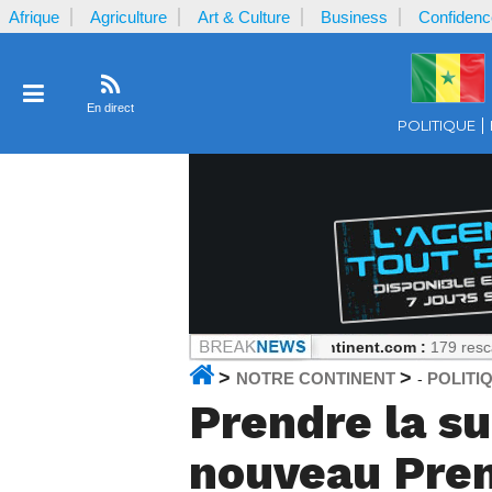
Afrique
Agriculture
Art & Culture
Business
Confidenc
En direct
POLITIQUE
stre des séries scientifiques
Notrecontinent.com :
179 rescapés, zér
>
>
NOTRE CONTINENT
POLITI
-
Prendre la su
nouveau Prem