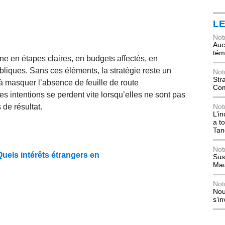
L
Not
Auch
tém
ine en étapes claires, en budgets affectés, en
bliques. Sans ces éléments, la stratégie reste un
Not
Str
 à masquer l’absence de feuille de route
Com
s intentions se perdent vite lorsqu’elles ne sont pas
 de résultat.
Not
L’i
a t
Tan
Not
Quels intérêts étrangers en
Sus
Mau
Not
Nou
s’i