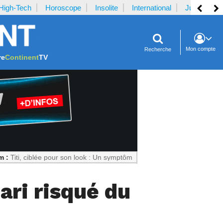
High-Tech
Horoscope
Insolite
International
Justice
Mon compte
Recherche
re
Continent
TV
 ciblée pour son look : Un symptôme culturel inquiétant
Notrecontinent.
ari risqué du