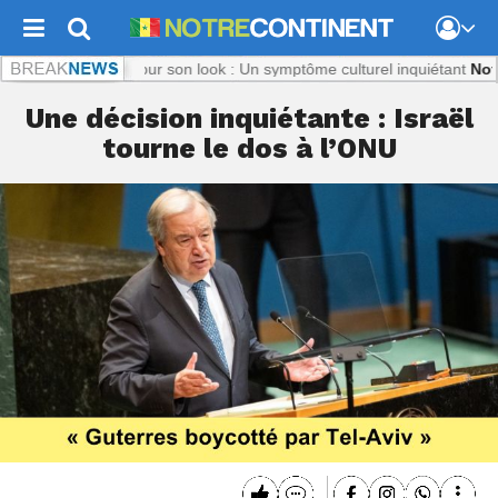
Titi, ciblée pour son look : Un symptôme culturel inquiétant
Notrecont
Une décision inquiétante : Israël
tourne le dos à l’ONU