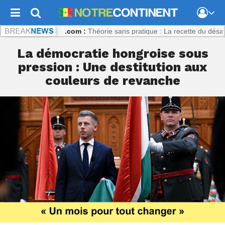
trecontinent.com :
Théorie sans pratique : La recette du désastre des
La démocratie hongroise sous
pression : Une destitution aux
couleurs de revanche