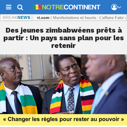
otrecontinent.com :
Manifestations et heurts : L’affaire Fakir divise l’It
Des jeunes zimbabwéens prêts à
partir : Un pays sans plan pour les
retenir