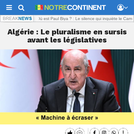
inent.com :
Où est Paul Biya ? : Le silence qui inquiète le Cameroun
Algérie : Le pluralisme en sursis
avant les législatives