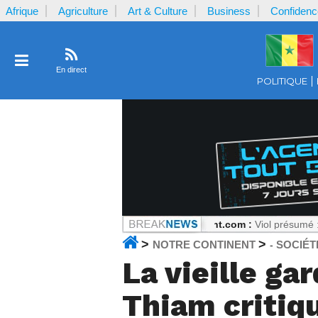
Afrique
Agriculture
Art & Culture
Business
Confidenc
En direct
POLITIQUE
 constat sans détour
Notrecontinent.com :
Viol présumé : Pourquoi fa
>
>
NOTRE CONTINENT
SOCIÉT
-
La vieille g
Thiam critiqu