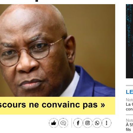
LE
Not
La 
con
Not
À 5
fils