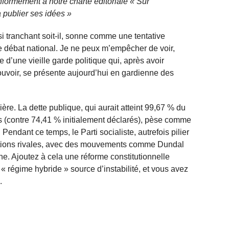
nformément à notre charte éditoriale « Sur
 publier ses idées »
ssi tranchant soit-il, sonne comme une tentative
e débat national. Je ne peux m’empêcher de voir,
e d’une vieille garde politique qui, après avoir
ouvoir, se présente aujourd’hui en gardienne des
re. La dette publique, qui aurait atteint 99,67 % du
s (contre 74,41 % initialement déclarés), pèse comme
ndant ce temps, le Parti socialiste, autrefois pilier
factions rivales, avec des mouvements comme Dundal
e. Ajoutez à cela une réforme constitutionnelle
 régime hybride » source d’instabilité, et vous avez
.