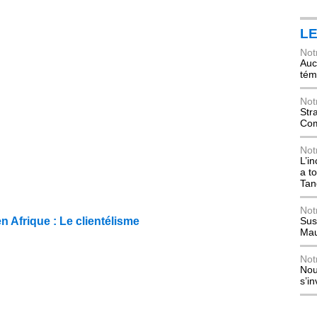
L
Not
Auch
tém
Not
Str
Com
Not
L’i
a t
Tan
Not
 Afrique : Le clientélisme
Sus
Mau
Not
Nou
s’i