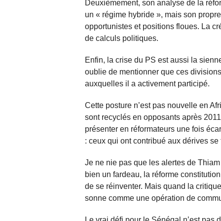
Deuxièmement, son analyse de la réfor
un « régime hybride », mais son propre p
opportunistes et positions floues. La cré
de calculs politiques.
Enfin, la crise du PS est aussi la sienn
oublie de mentionner que ces divisions 
auxquelles il a activement participé.
Cette posture n’est pas nouvelle en Afr
sont recyclés en opposants après 2011.
présenter en réformateurs une fois éca
: ceux qui ont contribué aux dérives se
Je ne nie pas que les alertes de Thiam 
bien un fardeau, la réforme constitutio
de se réinventer. Mais quand la critiqu
sonne comme une opération de commu
Le vrai défi pour le Sénégal n’est pas d’