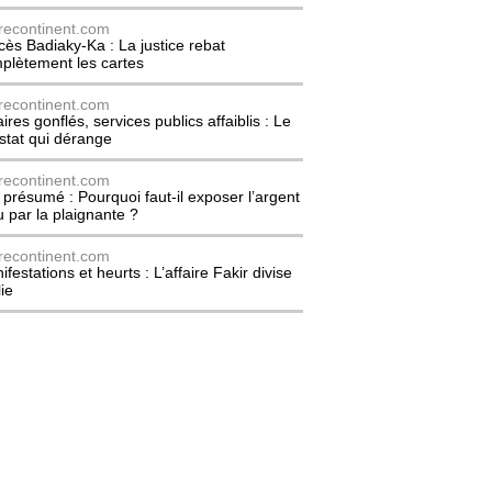
recontinent.com
cès Badiaky-Ka : La justice rebat
plètement les cartes
recontinent.com
ires gonflés, services publics affaiblis : Le
stat qui dérange
recontinent.com
l présumé : Pourquoi faut-il exposer l’argent
u par la plaignante ?
recontinent.com
festations et heurts : L’affaire Fakir divise
lie