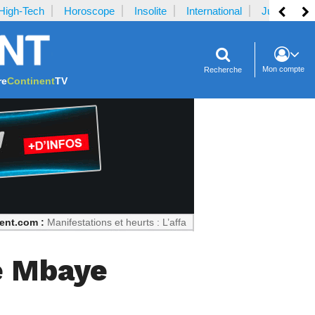
High-Tech
Horoscope
Insolite
International
Justice
Mon compte
Recherche
re
Continent
TV
Manifestations et heurts : L’affaire Fakir divise l’Italie
ne Mbaye