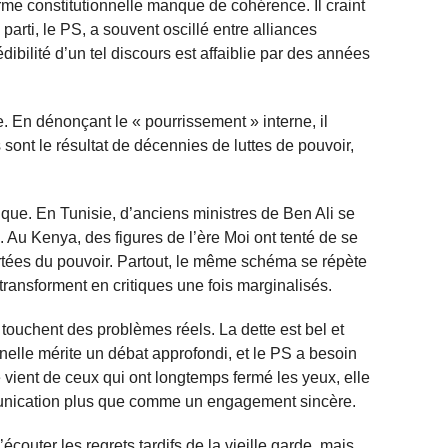
me constitutionnelle manque de cohérence. Il craint
arti, le PS, a souvent oscillé entre alliances
dibilité d’un tel discours est affaiblie par des années
e. En dénonçant le « pourrissement » interne, il
sont le résultat de décennies de luttes de pouvoir,
ique. En Tunisie, d’anciens ministres de Ben Ali se
 Au Kenya, des figures de l’ère Moi ont tenté de se
rtées du pouvoir. Partout, le même schéma se répète
 transforment en critiques une fois marginalisés.
touchent des problèmes réels. La dette est bel et
nnelle mérite un débat approfondi, et le PS a besoin
e vient de ceux qui ont longtemps fermé les yeux, elle
nication plus que comme un engagement sincère.
écouter les regrets tardifs de la vieille garde, mais