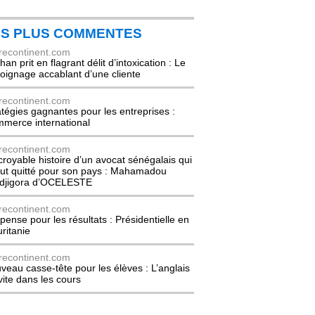
ES PLUS COMMENTES
recontinent.com
an prit en flagrant délit d’intoxication : Le
oignage accablant d’une cliente
recontinent.com
atégies gagnantes pour les entreprises :
merce international
recontinent.com
ncroyable histoire d’un avocat sénégalais qui
out quitté pour son pays : Mahamadou
djigora d’OCELESTE
recontinent.com
pense pour les résultats : Présidentielle en
ritanie
recontinent.com
veau casse-tête pour les élèves : L’anglais
nvite dans les cours