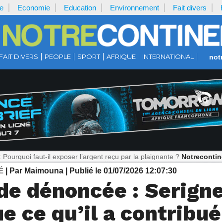
e
Economie
Education
Environnement
Fait divers
FAIT DIVERS
PEOPLE
SPORT
AFRIQUE
INTERNATIONAL
not
ut-il exposer l’argent reçu par la plaignante ?
Notrecontinent.com :
É
| Par Maimouna
| Publié le 01/07/2026 12:07:30
arde dénoncée : Serig
e ce qu’il a contribué