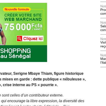
Not
Pro
com
Not
Sala
con
Not
Vio
reç
Not
Mani
l’Ita
vateur, Serigne Mbaye Thiam, figure historique
les mises en garde : dette publique « nébuleuse »,
, crise interne au PS « pourrie ».
 sont celles d’un contributeur externe.
qui encourage la libre expression, la diversité des