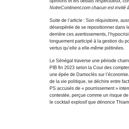
opinions et les débats respectueux, co
NotreContinent.com chacun est invité à
Suite de l’article : Son réquisitoire, au
désespérée de se repositionner dans l
derrière ces avertissements, l’hypocrisi
longuement participé à la gestion du p
vertus qu’elle a elle-même piétinées.
Le Sénégal traverse une période charniè
PIB fin 2023 selon la Cour des compte
une épée de Damoclès sur l’économie. Pe
de la vie politique, se déchire entre 
PS accusés de « pourrissement » intern
contestée, perçue comme un risque de «
le cocktail explosif que dénonce Thiam