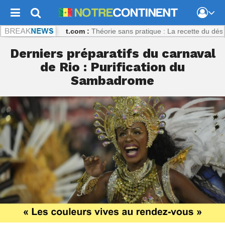
Notrecontinent.com :
Théorie sans pratique : La recette du désastre d
Derniers préparatifs du carnaval
de Rio : Purification du
Sambadrome