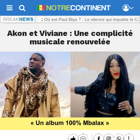
ontinent.com :
Où est Paul Biya ? : Le silence qui inquiète le Camero
Akon et Viviane : Une complicité
musicale renouvelée